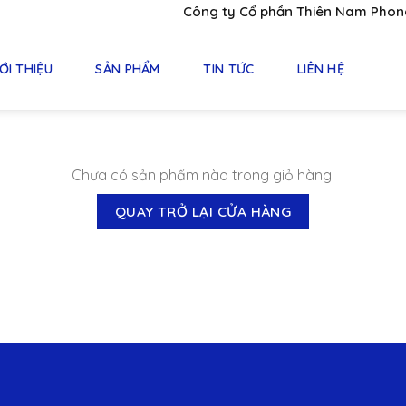
Công ty Cổ phần Thiên Nam Phong -
ỚI THIỆU
SẢN PHẨM
TIN TỨC
LIÊN HỆ
Chưa có sản phẩm nào trong giỏ hàng.
QUAY TRỞ LẠI CỬA HÀNG