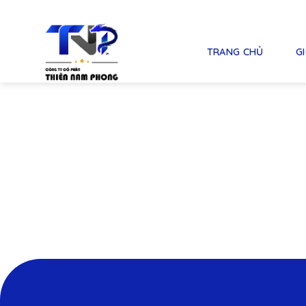
Skip
to
content
TRANG CHỦ
GI