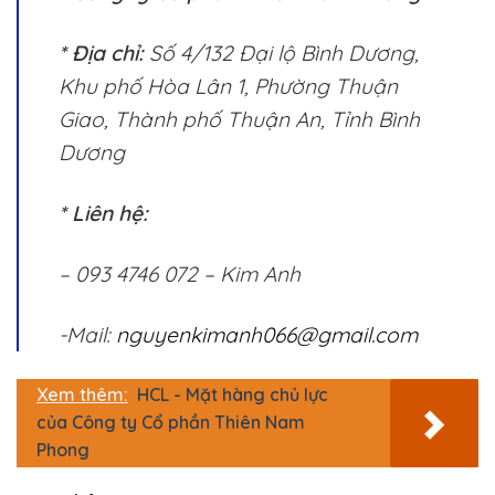
* Địa chỉ:
Số 4/132 Đại lộ Bình Dương,
Khu phố Hòa Lân 1, Phường Thuận
Giao, Thành phố Thuận An, Tỉnh Bình
Dương
* Liên hệ:
– 093 4746 072 – Kim Anh
-Mail:
nguyenkimanh066@gmail.com
Xem thêm:
HCL - Mặt hàng chủ lực
của Công ty Cổ phần Thiên Nam
Phong