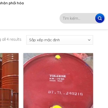
 phối hóa chất hàng đầu Việt Nam
093 4746 072
Tìm
kiếm:
all 4 results