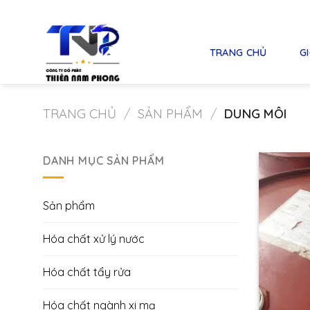
Skip
to
content
TRANG CHỦ
GI
TRANG CHỦ
/
SẢN PHẨM
/
DUNG MÔI
DANH MỤC SẢN PHẨM
Sản phẩm
Hóa chất xử lý nước
Hóa chất tẩy rửa
Hóa chất ngành xi mạ