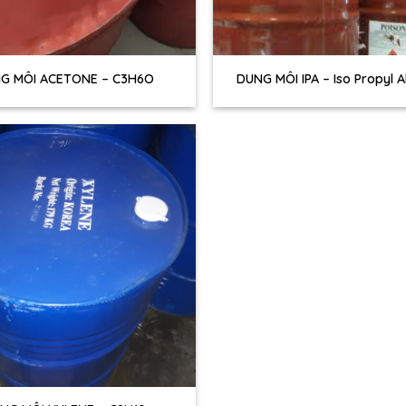
+
G MÔI ACETONE – C3H6O
DUNG MÔI IPA – Iso Propyl A
C3H8O