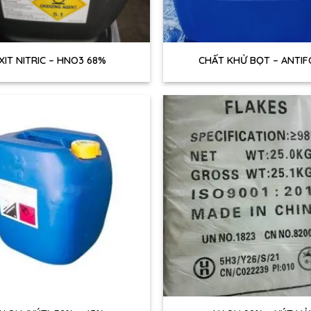
+
XIT NITRIC – HNO3 68%
CHẤT KHỬ BỌT – ANTI
+