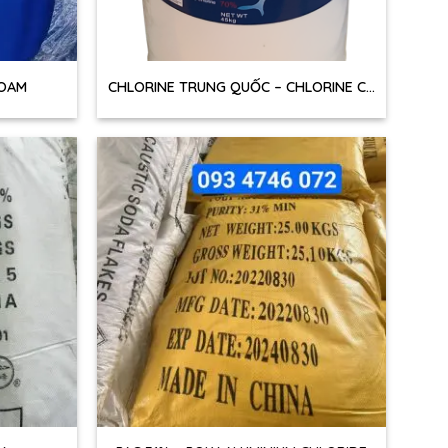
+
FOAM
CHLORINE TRUNG QUỐC – CHLORINE CÁ
HEO (CA(OCL)2)
+