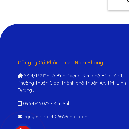
N
Công ty Cổ Phần Thiên Nam Phong
Số 4/132 Đại lộ Bình Dương, Khu phố Hòa Lân 1,
Phường Thuận Giao, Thành phố Thuận An, Tỉnh Bình
Dương .
093 4746 072 - Kim Anh
nguyenkimanh066@gmail.com