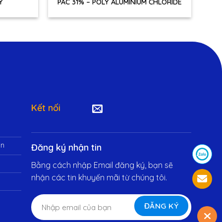
Y
PAC 31% – POLY ALUMINIUM CHLORIDE
Kết nối
in
Đăng ký nhận tin
Bằng cách nhập Email đăng ký, bạn sẽ
nhận các tin khuyến mãi từ chúng tôi.