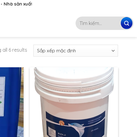
 sản xuất, phân phối hóa chất hàng đầu Việt Nam
093 4746 072
Tìm
kiếm:
all 6 results