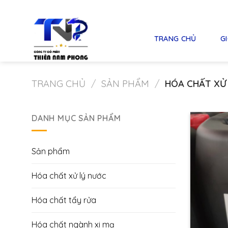
Skip
to
content
TRANG CHỦ
GI
TRANG CHỦ
/
SẢN PHẨM
/
HÓA CHẤT XỬ
DANH MỤC SẢN PHẨM
Sản phẩm
Hóa chất xử lý nước
Hóa chất tẩy rửa
Hóa chất ngành xi mạ