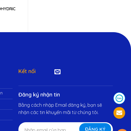
OHYDRIC
NAOH (XÚT) 32% – 45%
CHLORINE TRUN
CHLORINE C
(CA(OCL)
Kết nối
in
Đăng ký nhận tin
Bằng cách nhập Email đăng ký, bạn sẽ
nhận các tin khuyến mãi từ chúng tôi.