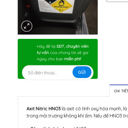
Hãy để lại
SĐT, chuyên viên
tư vấn
của chúng tôi sẽ gọi
ngay cho bạn
miễn phí!
CHI TI
Axit Nitric HNO3
là axit có tính oxy hóa mạnh, l
trong môi trường không khí ẩm. Nếu để HNO3 trong