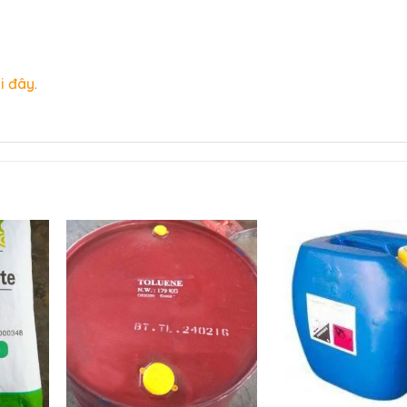
ại đây
.
+
+