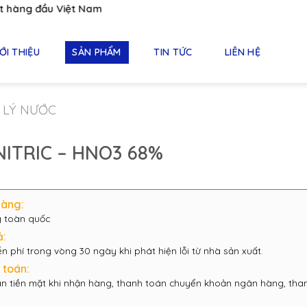
g đầu Việt Nam
ỚI THIỆU
SẢN PHẨM
TIN TỨC
LIÊN HỆ
 LÝ NƯỚC
NITRIC – HNO3 68%
hàng:
 toàn quốc
ả:
ễn phí trong vòng 30 ngày khi phát hiện lỗi từ nhà sản xuất.
 toán:
n tiền mặt khi nhận hàng, thanh toán chuyển khoản ngân hàng, tha