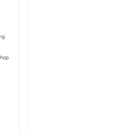
ông
 hợp