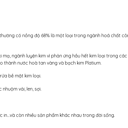
 thường có nồng độ 68% là một loại trong ngành hoá chất c
mạ, ngành luyện kim vì phản ứng hầu hết kim loại trong các
tạo thành nước hoà tan vàng và bạch kim Platium.
ửa bề mặt kim loại.
nhuộm vải, len, sợi.
 in…và còn nhiều sản phẩm khác nhau trong đời sống.