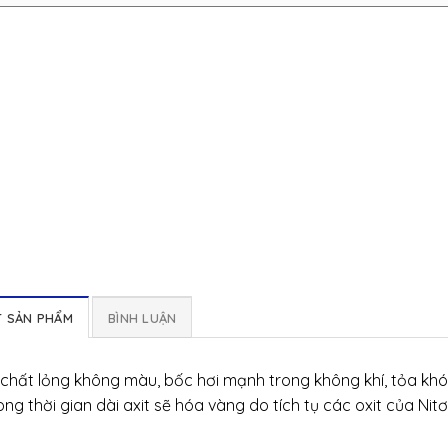
ẾT SẢN PHẨM
BÌNH LUẬN
à chất lỏng không màu, bốc hơi mạnh trong không khí, tỏa khó
 thời gian dài axit sẽ hóa vàng do tích tụ các oxit của Nitơ