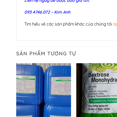
Liên hệ ngay để được báo giá tốt:
093.4746.072 – Kim Anh
Tìm hiểu về các sản phẩm khác của chúng tôi
t
SẢN PHẨM TƯƠNG TỰ
+
+