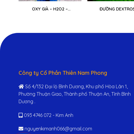
OXY GIÀ – H2O2 –
ĐƯỜNG DEXTRO
HYDROGEN PEROXIDE 50%
MONOHYDRAT
Công ty Cổ Phần Thiên Nam Phong
Số 4/132 Đại lộ Bình Dương, Khu phố Hòa Lân 1,
Phường Thuận Giao, Thành phố Thuận An, Tỉnh Bình
Dương .
093 4746 072 - Kim Anh
nguyenkimanh066@gmail.com