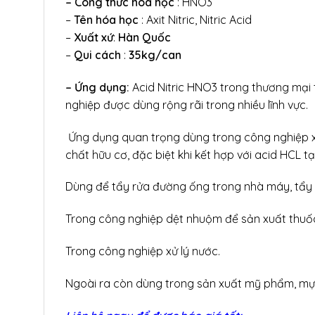
– Công thức hóa học
: HNO3
–
Tên hóa học
: Axit Nitric, Nitric Acid
–
Xuất xứ
:
Hàn Quốc
–
Qui cách
:
35kg/can
– Ứng dụng
:
Acid Nitric HNO3 trong thương mại
nghiệp được dùng rộng rãi trong nhiều lĩnh vực.
Ứng dụng quan trọng dùng trong công nghiệp xi 
chất hữu cơ, đặc biệt khi kết hợp với acid HCL 
Dùng để tẩy rửa đường ống trong nhà máy, tẩy r
Trong công nghiệp dệt nhuộm để sản xuất thuốc 
Trong công nghiệp xử lý nước.
Ngoài ra còn dùng trong sản xuất mỹ phẩm, mực