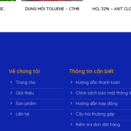
SE
DUNG MÔI TOLUENE – C7H8
HCL 32% – AXIT CL
E
Về chúng tôi
Thông tin cần biết
Trang chủ
Hướng dẫn thanh toán
Giới thiệu
Chính sách bảo mật thông t
Sản phẩm
Hướng dẫn hợp đồng
Liên hệ
Câu hỏi thường gặp
Kiểm tra đơn đặt hàng