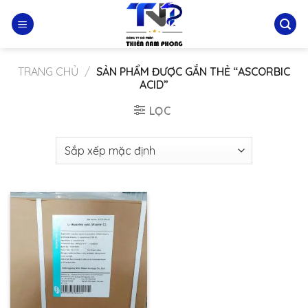
Skip
to
content
TRANG CHỦ
/
SẢN PHẨM ĐƯỢC GẮN THẺ “ASCORBIC
ACID”
LỌC