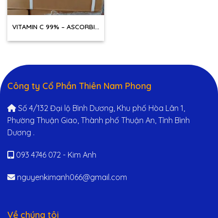
VITAMIN C 99% – ASCORBIC
ACID THỰC PHẨM
Công ty Cổ Phần Thiên Nam Phong
Số 4/132 Đại lộ Bình Dương, Khu phố Hòa Lân 1,
Phường Thuận Giao, Thành phố Thuận An, Tỉnh Bình
Dương .
093 4746 072 - Kim Anh
nguyenkimanh066@gmail.com
Về chúng tôi