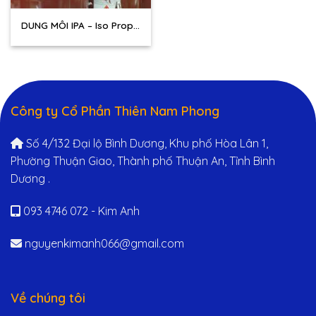
DUNG MÔI IPA – Iso Propyl
Alcohol – C3H8O
Công ty Cổ Phần Thiên Nam Phong
Số 4/132 Đại lộ Bình Dương, Khu phố Hòa Lân 1,
Phường Thuận Giao, Thành phố Thuận An, Tỉnh Bình
Dương .
093 4746 072 - Kim Anh
nguyenkimanh066@gmail.com
Về chúng tôi