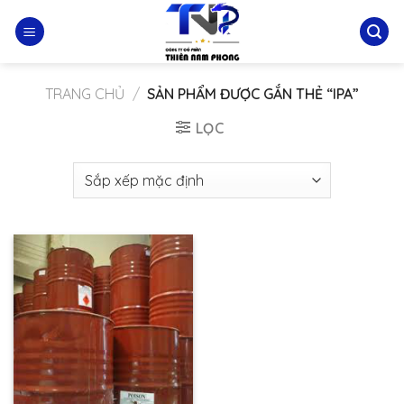
Skip
to
content
TRANG CHỦ
/
SẢN PHẨM ĐƯỢC GẮN THẺ “IPA”
LỌC