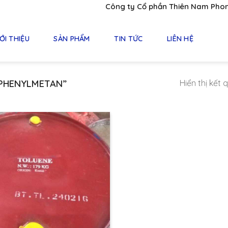
Công ty Cổ phần Thiên Nam Phong -
ỚI THIỆU
SẢN PHẨM
TIN TỨC
LIÊN HỆ
PHENYLMETAN”
Hiển thị kết