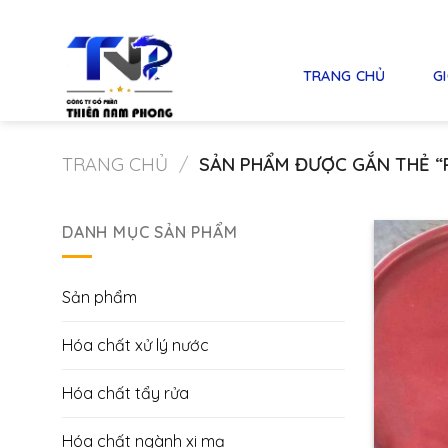
Skip
to
content
TRANG CHỦ
GI
TRANG CHỦ
/
SẢN PHẨM ĐƯỢC GẮN THẺ “
DANH MỤC SẢN PHẨM
Sản phẩm
Hóa chất xử lý nước
Hóa chất tẩy rửa
Hóa chất ngành xi mạ