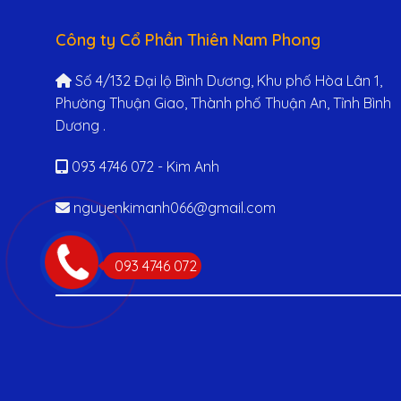
Công ty Cổ Phần Thiên Nam Phong
Số 4/132 Đại lộ Bình Dương, Khu phố Hòa Lân 1,
Phường Thuận Giao, Thành phố Thuận An, Tỉnh Bình
Dương .
093 4746 072 - Kim Anh
nguyenkimanh066@gmail.com
093 4746 072