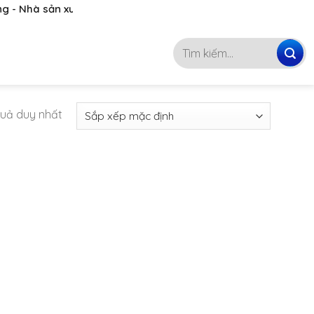
 Nhà sản xuất, phân phối hóa chất hàng đầu Việt Nam
093 4746 072
Tìm
kiếm:
 quả duy nhất