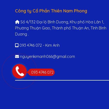
Công ty Cổ Phần Thiên Nam Phong
Số 4/132 Đại lộ Bình Dương, Khu phố Hòa Lân 1,
Phường Thuận Giao, Thành phố Thuận An, Tỉnh Bình
Dương .
093 4746 072 - Kim Anh
nguyenkimanh066@gmail.com
093 4746 072