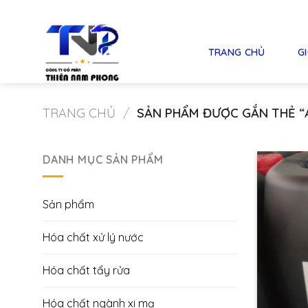
Skip
to
content
TRANG CHỦ
GI
TRANG CHỦ
/
SẢN PHẨM ĐƯỢC GẮN THẺ “A
DANH MỤC SẢN PHẨM
Sản phẩm
Hóa chất xử lý nước
Hóa chất tẩy rửa
Hóa chất ngành xi mạ