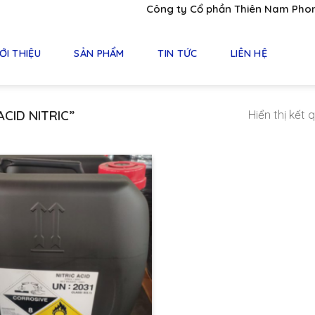
Công ty Cổ phần Thiên Nam Phong -
ỚI THIỆU
SẢN PHẨM
TIN TỨC
LIÊN HỆ
CID NITRIC”
Hiển thị kết