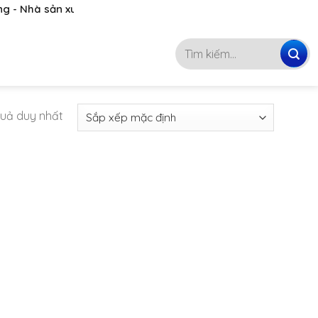
 Nhà sản xuất, phân phối hóa chất hàng đầu Việt Nam
093 4746 072
Tìm
kiếm:
 quả duy nhất